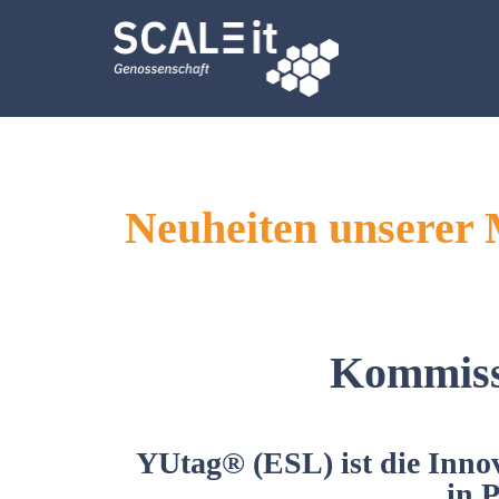
Zum
Inhalt
springen
Neuheiten unserer 
Kommissi
YUtag® (ESL) ist die Innov
in 