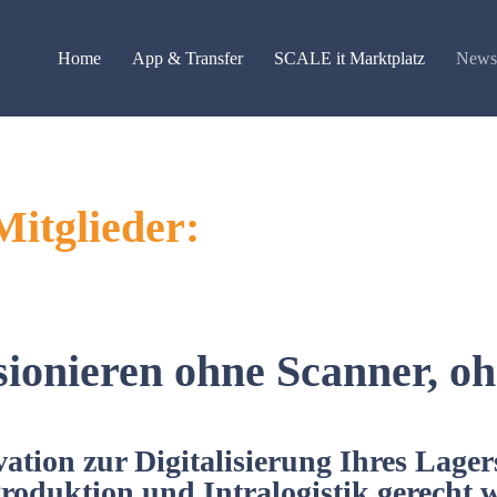
Home
App & Transfer
SCALE it Marktplatz
News 
Mitglieder:
onieren ohne Scanner, o
ation zur Digitalisierung Ihres Lagers
Produktion und Intralogistik gerecht w